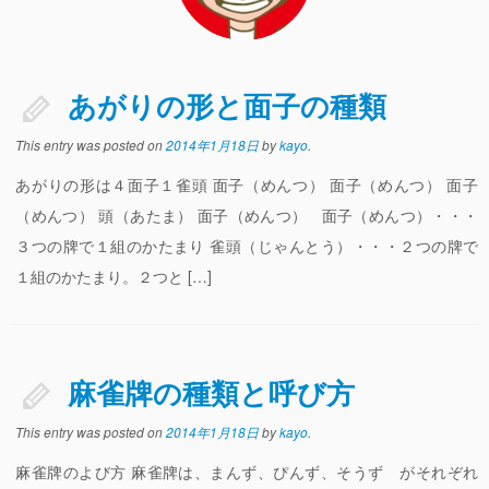
麻雀のペナルティー
フリー麻雀
あがりの形と面子の種類
イベント
This entry was posted on
2014年1月18日
by
kayo
.
北海道
あがりの形は４面子１雀頭 面子（めんつ） 面子（めんつ） 面子
（めんつ） 頭（あたま） 面子（めんつ） 面子（めんつ）・・・
東北
３つの牌で１組のかたまり 雀頭（じゃんとう）・・・２つの牌で
関東
１組のかたまり。２つと […]
中部
近畿
麻雀牌の種類と呼び方
中国
四国
This entry was posted on
2014年1月18日
by
kayo
.
麻雀牌のよび方 麻雀牌は、まんず、ぴんず、そうず がそれぞれ
九州