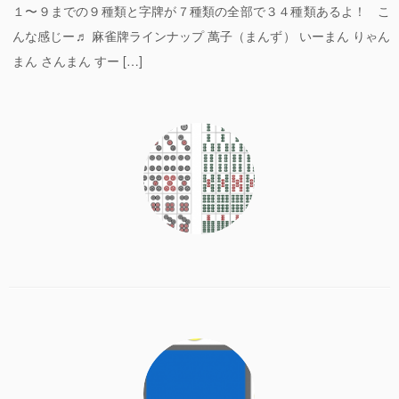
１〜９までの９種類と字牌が７種類の全部で３４種類あるよ！ こ
沖縄
んな感じー♬ 麻雀牌ラインナップ 萬子（まんず） いーまん りゃん
まん さんまん すー […]
雀荘
福岡県
京都府
プレーヤーリスト
女流プロ雀士
男性プロ雀士
天鳳関係
有名人
キャラクター