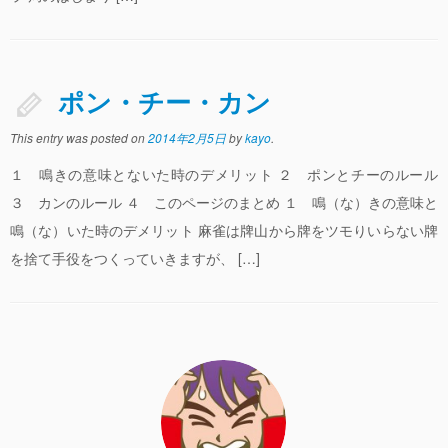
牌効率
多面待ちに強くなる
ポン・チー・カン
麻雀の実戦でよくでる多面待ち ２４選
強くなるために絶対に覚えておきたい形
This entry was posted on
2014年2月5日
by
kayo
.
面子を効率よくつくる１
１ 鳴きの意味とないた時のデメリット ２ ポンとチーのルール
３ カンのルール ４ このページのまとめ １ 鳴（な）きの意味と
面子を効率よくつくる２
鳴（な）いた時のデメリット 麻雀は牌山から牌をツモりいらない牌
多面待ちランキング
を捨て手役をつくっていきますが、 […]
なかぶくれ順子の使い方
アタマ固定かメンツ固定かのまとめ
リアル麻雀
リアル麻雀デビューする前に覚えておきたいこと