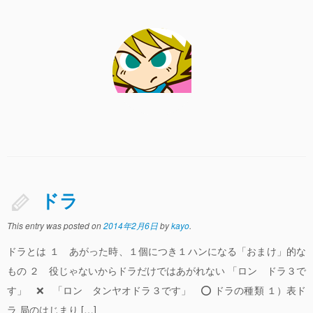
平和を覚える
麻雀の役一覧
麻雀の役（チームわけ）
フリテン
点数計算
平和と七対子の点数を覚えよう
ドラ
点数計算の一覧表と５つのポイント
This entry was posted on
符計算（符のかぞえ方）
2014年2月6日
by
kayo
.
ドラとは １ あがった時、１個につき１ハンになる「おまけ」的な
オーラス逆転するために覚える点差表
もの ２ 役じゃないからドラだけではあがれない 「ロン ドラ３で
点数計算練習問題 １００選
す」 ❌ 「ロン タンヤオドラ３です」 ⭕ ドラの種類 １）表ド
ラ 局のはじまり […]