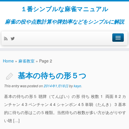
１番シンプルな麻雀マニュアル
麻雀の役や点数計算や牌効率などをシンプルに解説
麻雀のルール
Home
»
麻雀教室
»
Page 2
ゲームのやり方と流れ
基本の待ちの形５つ
麻雀牌の種類と呼び方
This entry was posted on
2014年1月18日
by
kayo
.
あがりの形と面子の種類
基本の待ちの形５ 聴牌（てんぱい）の形 待ち 枚数 1 両面 8 2 カ
基本の待ちの形５つ
ンチャン 4 3 ペンチャン 4 4 シャンポン 4 5 単騎（たんき） 3 基本
的に待ちの形はこの５種類。当然待ちの枚数が多い方があがりやす
ポン・チー・カン
い聴 […]
ドラ