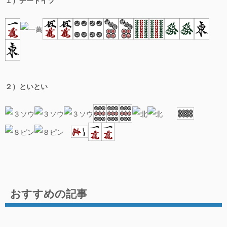
麻雀のペナルティー
フリー麻雀
イベント
北海道
２）といとい
東北
関東
中部
近畿
中国
おすすめの記事
四国
九州