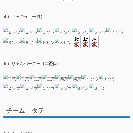
牌効率
４）いっつう（一通）
多面待ちに強くなる
麻雀の実戦でよくでる多面待ち ２４選
強くなるために絶対に覚えておきたい形
面子を効率よくつくる１
面子を効率よくつくる２
５）りゃんぺーこー（二盃口）
多面待ちランキング
なかぶくれ順子の使い方
アタマ固定かメンツ固定かのまとめ
チーム タテ
リアル麻雀
リアル麻雀デビューする前に覚えておきたいこと
１）チートイツ