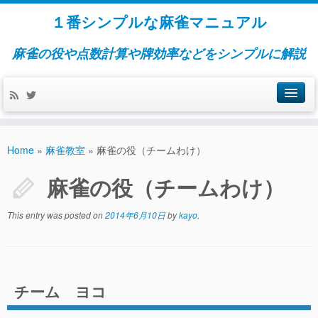
１番シンプルな麻雀マニュアル
麻雀の役や点数計算や牌効率などをシンプルに解説
麻雀のルール
Home
»
麻雀教室
»
麻雀の役（チームわけ）
ゲームのやり方と流れ
麻雀の役（チームわけ）
麻雀牌の種類と呼び方
This entry was posted on
2014年6月10日
by
kayo
.
あがりの形と面子の種類
基本の待ちの形５つ
ポン・チー・カン
チーム ヨコ
ドラ