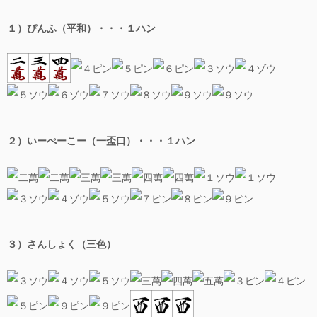
平和を覚える
１）ぴんふ（平和）・・・１ハン
麻雀の役一覧
麻雀の役（チームわけ）
フリテン
点数計算
２）いーぺーこー（一盃口）・・・１ハン
平和と七対子の点数を覚えよう
点数計算の一覧表と５つのポイント
符計算（符のかぞえ方）
３）さんしょく（三色）
オーラス逆転するために覚える点差表
点数計算練習問題 １００選