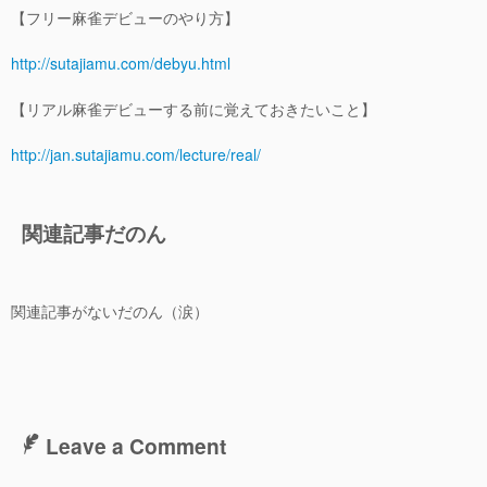
【フリー麻雀デビューのやり方】
沖縄
http://sutajiamu.com/debyu.html
雀荘
【リアル麻雀デビューする前に覚えておきたいこと】
福岡県
http://jan.sutajiamu.com/lecture/real/
京都府
関連記事だのん
プレーヤーリスト
女流プロ雀士
関連記事がないだのん（涙）
男性プロ雀士
天鳳関係
有名人
Leave a Comment
キャラクター